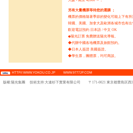
大阪 - 南京 42000 ～；
另有大量機票等待您的選購 ；
機票的價格隨著季節的變化可能上下有所
韓國、美國、加拿大及歐洲各城市也有出
歡迎電話預約 日本語 / 中文 OK
◆陽光訂票 免費贈送陽光導報。
◆代辦中國各地機票及旅館預約。
◆日本人簽證 美國簽證。
◆學生票，團體票，均可商談。
HTTP//:WWW.YOKOU.CO.JP WWW.9777JP.COM
版權:陽光集團 技術支持:大連杉下實業有限公司 〒171-0021 東京都豊島区西池袋1-25-2ｶ